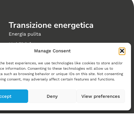
Transizione energetica
Energia pulita
Mobilità futura
Manage Consent
Edifici, città e comunità sostenibili
the best experiences, we use technologies like cookies to store and/or
Riduzione dei gas serra
ce information. Consenting to these technologies will allow us to
a such as browsing behavior or unique IDs on this site. Not consenting
Visioni di un sistema energetico svizzero a zero
ing consent, may adversely affect certain features and functions.
emissioni
ccept
Deny
View preferences