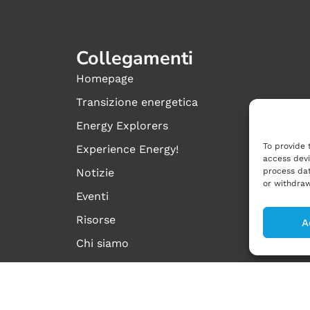
Collegamenti
Homepage
Transizione energetica
Energy Explorers
To provide 
Experience Energy!
access devi
process dat
Notizie
or withdraw
Eventi
Risorse
A
Chi siamo
Contattaci