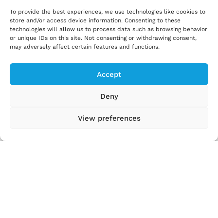
Attraverso la nostra iniziativa congiunta, aspiriamo
To provide the best experiences, we use technologies like cookies to
a creare una piattaforma dinamica per il dialogo e
store and/or access device information. Consenting to these
la collaborazione che superi i confini
technologies will allow us to process data such as browsing behavior
generazionali. La nostra visione prevede lo
or unique IDs on this site. Not consenting or withdrawing consent,
may adversely affect certain features and functions.
sviluppo di una mostra innovativa e di un vivace
laboratorio vivente, che fungano entrambi da
centri educativi e interattivi all’interno del Museo
Accept
Svizzero dei Trasporti. Questi spazi offriranno
esperienze coinvolgenti, consentendo ai visitatori
Deny
di confrontarsi direttamente con ricerche
View preferences
all’avanguardia e di entrare in contatto con
ricercatori appassionati.
Inoltre, il nostro impegno si estende al di là degli
spazi fisici, in quanto miriamo a stabilire una
piattaforma di dialogo continuo e canali di
comunicazione integrati all’interno delle nostre
organizzazioni partner. Promuovendo la
collaborazione tra il mondo accademico,