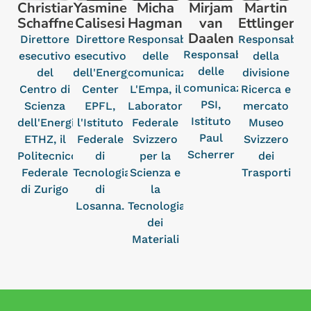
Christian
Yasmine
Micha
Mirjam
Martin
Schaffner
Calisesi
Hagmann
van
Ettlinger
Daalen
Direttore
Direttore
Responsabile
Responsabile
Responsabile
esecutivo
esecutivo
delle
della
delle
del
dell'Energy
comunicazioni
divisione
comunicazioni
Centro di
Center
L'Empa, il
Ricerca e
PSI,
Scienza
EPFL,
Laboratorio
mercato
Istituto
dell'Energia
l'Istituto
Federale
Museo
Paul
ETHZ, il
Federale
Svizzero
Svizzero
Scherrer
Politecnico
di
per la
dei
Federale
Tecnologia
Scienza e
Trasporti
di Zurigo
di
la
Losanna.
Tecnologia
dei
Materiali