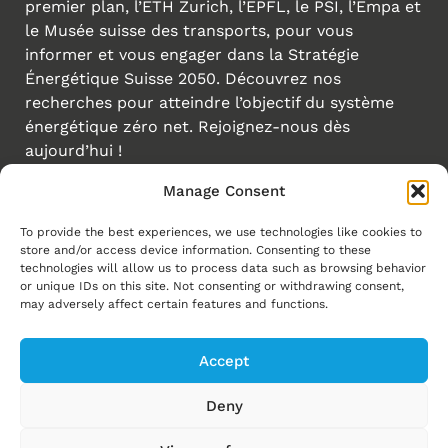
premier plan, l’ETH Zurich, l’EPFL, le PSI, l’Empa et
le Musée suisse des transports, pour vous
informer et vous engager dans la Stratégie
Énergétique Suisse 2050. Découvrez nos
recherches pour atteindre l’objectif du système
énergétique zéro net. Rejoignez-nous dès
aujourd’hui !
Manage Consent
Créé par
Liens
To provide the best experiences, we use technologies like cookies to
store and/or access device information. Consenting to these
technologies will allow us to process data such as browsing behavior
Page d'accueil
or unique IDs on this site. Not consenting or withdrawing consent,
Transition énergétique
may adversely affect certain features and functions.
Energy Explorers
Accept
Experience Energy!
Deny
Actualités
Evénements