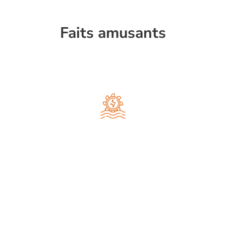
Faits amusants
La magie de l'énergie
hydraulique
La Suisse dispose d'abondantes
ressources en eau, ce qui signifie de
l'énergie hydraulique ! Plus de la moitié
de l'électricité produite en Suisse