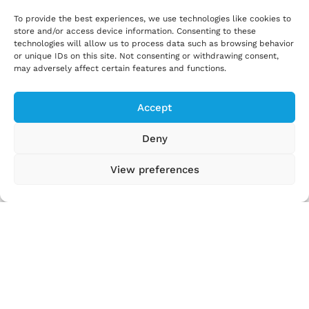
ont des toits équipés de panneaux
To provide the best experiences, we use technologies like cookies to
solaires qui captent la lumière du soleil
store and/or access device information. Consenting to these
technologies will allow us to process data such as browsing behavior
et la transforment en chaleur ou en
or unique IDs on this site. Not consenting or withdrawing consent,
électricité ? Ainsi, lorsque tu vois des
may adversely affect certain features and functions.
maisons avec des toits brillants, elles
captent en fait l'énergie du soleil pour
Accept
produire de l'énergie pour les personnes
à l'intérieur ! Certaines entreprises le font
Deny
également, comme les chocolateries
suisses.
View preferences