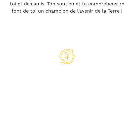
toi et des amis. Ton soutien et ta compréhension
font de toi un champion de l’avenir de la Terre !
Énergies renouvelables
La nature nous offre en abondance la
possibilité de produire de l'énergie
renouvelable à partir du soleil, du vent,
de l'eau, de la biomasse (matière
organique renouvelable provenant des