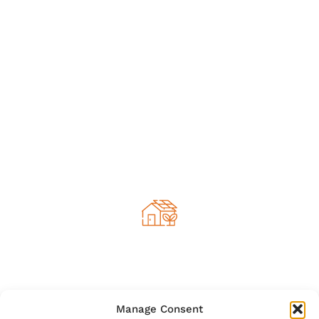
provient de l'énergie hydraulique. Nous
produisons cette électricité en captant
l'énergie du mouvement de l'eau.
L'hydroélectricité est une source
d'énergie abondante provenant des
rivières et des lacs entourés de belles
montagnes.
Toits solaires
Manage Consent
Sais-tu qu'en Suisse, certaines maisons