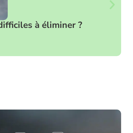
ficiles à éliminer ?
T