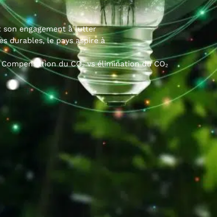
t son engagement à lutter
s durables, le pays aspire à
Compensation du CO₂ vs élimination du CO₂