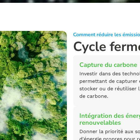
Comment réduire les émission
Cycle ferm
Capture du carbone
Investir dans des techno
permettant de capturer 
stocker ou de réutiliser 
de carbone.
Intégration des éner
renouvelables
Donner la priorité aux s
d'énergie propres pour r