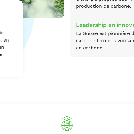
production de carbone.
Leadership en innov
ir
La Suisse est pionnière 
, en
carbone fermé, favorisan
en
en carbone.
ne