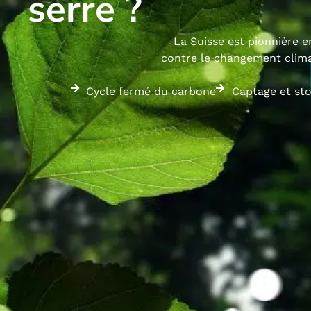
serre ?
La Suisse est pionnière 
contre le changement climat
Cycle fermé du carbone
Captage et st