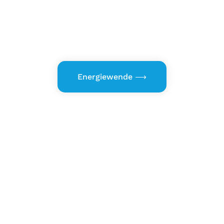
t in der Schweiz vereint nachhaltige Technologien, intelli
sungen, um Effizienz und Umweltbewusstsein zu fördern u
zugängliches Transportökosystem für alle zu schaffen.
sanfte Mobilität
Elektromobilität
Synthetische Kraft
Energiewende ⟶