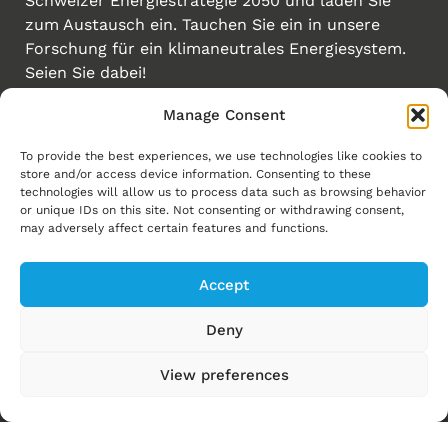
Schweizer Energiestrategie 2050 und laden Sie
zum Austausch ein. Tauchen Sie ein in unsere
Forschung für ein klimaneutrales Energiesystem.
Seien Sie dabei!
Manage Consent
Erstellt von
Links
To provide the best experiences, we use technologies like cookies to
store and/or access device information. Consenting to these
Homepage
technologies will allow us to process data such as browsing behavior
or unique IDs on this site. Not consenting or withdrawing consent,
Energiewende
may adversely affect certain features and functions.
Energy Explorers
Accept
Experience Energy!
News
Deny
Events
View preferences
Ressourcen
Über uns