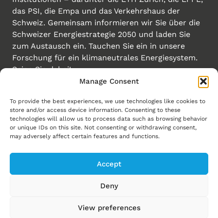
das PSI, die Empa und das Verkehrshaus der
Schweiz. Gemeinsam informieren wir Sie über die
Schweizer Energiestrategie 2050 und laden Sie
zum Austausch ein. Tauchen Sie ein in unsere
Forschung für ein klimaneutrales Energiesystem.
Seien Sie dabei!
Manage Consent
Erstellt von
To provide the best experiences, we use technologies like cookies to
Links
store and/or access device information. Consenting to these
technologies will allow us to process data such as browsing behavior
Homepage
or unique IDs on this site. Not consenting or withdrawing consent,
may adversely affect certain features and functions.
Energiewende
Energy Explorers
Accept
Experience Energy!
Deny
News
View preferences
Events