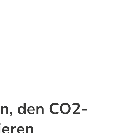
ieren
en, den CO2-
ieren