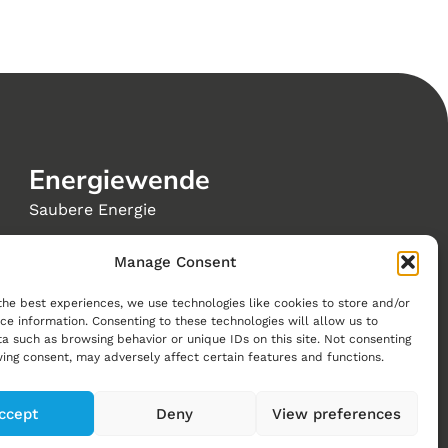
Energiewende
Saubere Energie
Mobilität der Zukunft
Manage Consent
Nachhaltige Gebäude, Städte und Gemeinden
the best experiences, we use technologies like cookies to store and/or
Reduktion von Treibhausgasen
ce information. Consenting to these technologies will allow us to
a such as browsing behavior or unique IDs on this site. Not consenting
Visionen eines Schweizer Netto-Null-
ing consent, may adversely affect certain features and functions.
Energiesystems
ccept
Deny
View preferences