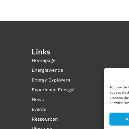
Links
Homepage
Energiewende
Energy Explorers
To provide 
Experience Energy!
access devi
process dat
News
or withdraw
Events
Ressourcen
A
Über uns