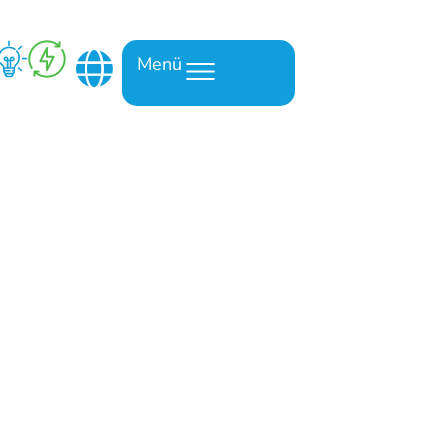
Menü
en, den CO2-