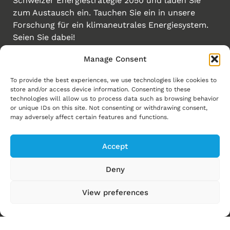
Schweizer Energiestrategie 2050 und laden Sie
zum Austausch ein. Tauchen Sie ein in unsere
Forschung für ein klimaneutrales Energiesystem.
Seien Sie dabei!
Manage Consent
Erstellt von
Links
To provide the best experiences, we use technologies like cookies to
store and/or access device information. Consenting to these
Homepage
technologies will allow us to process data such as browsing behavior
or unique IDs on this site. Not consenting or withdrawing consent,
Energiewende
may adversely affect certain features and functions.
Energy Explorers
Accept
Experience Energy!
News
Deny
Events
View preferences
Ressourcen
Über uns