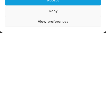
Accept
Energy Explorers
Deny
Experience Energy!
View preferences
News
Events
Ressourcen
Über uns
Kontaktieren Sie uns
Energiewende
Saubere Energie
Mobilität der Zukunft
Nachhaltige Gebäude, Städte und Gemeinden
Reduktion von Treibhausgasen
Visionen eines Schweizer Netto-Null-