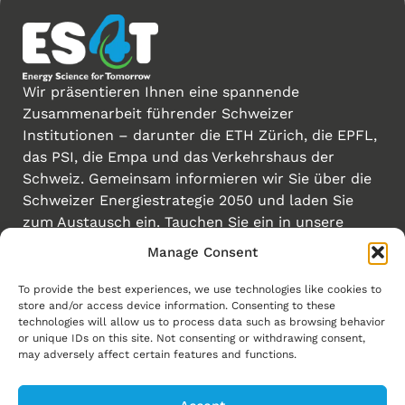
Wir präsentieren Ihnen eine spannende
Zusammenarbeit führender Schweizer
Institutionen – darunter die ETH Zürich, die EPFL,
das PSI, die Empa und das Verkehrshaus der
Schweiz. Gemeinsam informieren wir Sie über die
Schweizer Energiestrategie 2050 und laden Sie
zum Austausch ein. Tauchen Sie ein in unsere
Forschung für ein klimaneutrales Energiesystem.
Manage Consent
Seien Sie dabei!
To provide the best experiences, we use technologies like cookies to
store and/or access device information. Consenting to these
Erstellt von
technologies will allow us to process data such as browsing behavior
Links
or unique IDs on this site. Not consenting or withdrawing consent,
may adversely affect certain features and functions.
Homepage
Energiewende