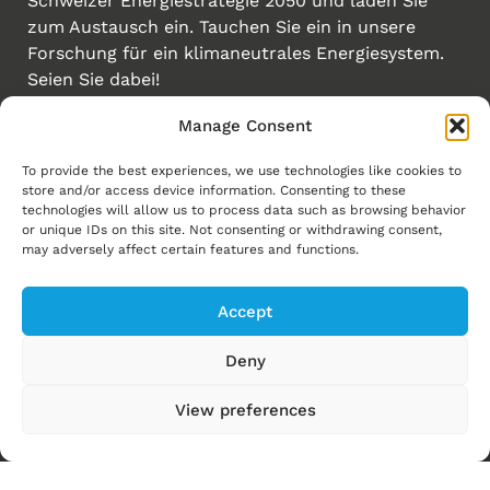
Schweizer Energiestrategie 2050 und laden Sie
zum Austausch ein. Tauchen Sie ein in unsere
Forschung für ein klimaneutrales Energiesystem.
Seien Sie dabei!
Manage Consent
Erstellt von
Links
To provide the best experiences, we use technologies like cookies to
store and/or access device information. Consenting to these
Homepage
technologies will allow us to process data such as browsing behavior
or unique IDs on this site. Not consenting or withdrawing consent,
Energiewende
may adversely affect certain features and functions.
Energy Explorers
Accept
Experience Energy!
News
Deny
Events
View preferences
Ressourcen
Über uns