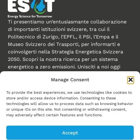
Ti presentiamo un’entusiasmante collaborazione
di importanti istituzioni svizzere, tra cui il
Politecnico di Zurigo, l’EPFL, il PSI, l’Empa e il
Museo Svizzero dei Trasporti, per informarti e
coinvolgerti nella Strategia Energetica Svizzera
2050. Scopri la nostra ricerca per un sistema
energetico a zero emissioni. Unisciti a noi oggi
stesso!
Manage Consent
To provide the best experiences, we use technologies like cookies to
Creato da
store and/or access device information. Consenting to these
Collegamenti
technologies will allow us to process data such as browsing behavior
or unique IDs on this site. Not consenting or withdrawing consent,
Homepage
may adversely affect certain features and functions.
Transizione energetica
Accept
Energy Explorers