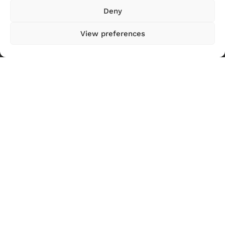
Experience Energy!
Deny
Notizie
View preferences
Eventi
Risorse
Chi siamo
Contattaci
Transizione energetica
Energia pulita
Mobilità futura
Edifici, città e comunità sostenibili
Riduzione dei gas serra
Visioni di un sistema energetico svizzero a zero
emissioni